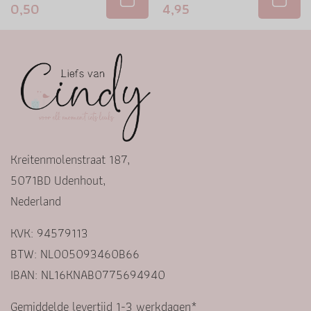
0,50
4,95
Kreitenmolenstraat 187,
5071BD Udenhout,
Nederland
KVK: 94579113
BTW: NL005093460B66
IBAN: NL16KNAB0775694940
Gemiddelde levertijd 1-3 werkdagen*