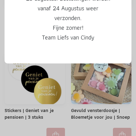
vanaf 24 Augustus weer
Stickers | Kado voor jou |
Stickers | 50 Hoera | 3 stuks
verzonden.
kleur | 3 stuks
Fijne zomer!
Team Liefs van Cindy
0,50
0,50
Stickers | Geniet van je
Gevuld vensterdoosje |
pensioen | 3 stuks
Bloemetje voor jou | Snoep