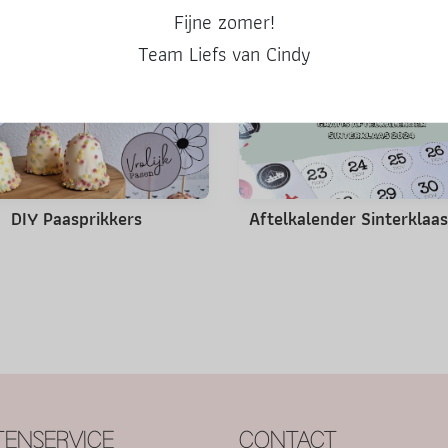
Misschien ook leuk
Fijne zomer!
Team Liefs van Cindy
DIY Paasprikkers
Aftelkalender Sinterklaa
ENSERVICE
CONTACT