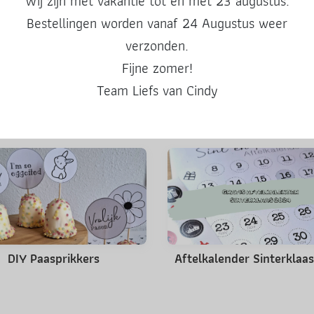
Wij zijn met vakantie tot en met 23 augustus.
Deel deze post
Bestellingen worden vanaf 24 Augustus weer
verzonden.
Fijne zomer!
Team Liefs van Cindy
Misschien ook leuk
DIY Paasprikkers
Aftelkalender Sinterklaa