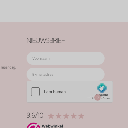
NIEUWSBRIEF
p maandag,
Verzend
9.6/10