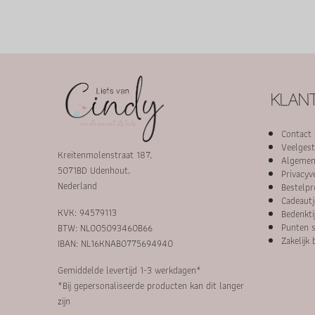
KLANT
Contact
Veelgest
Kreitenmolenstraat 187,
Algemen
5071BD Udenhout,
Privacyv
Nederland
Bestelpr
Cadeautj
KVK: 94579113
Bedenkti
Punten s
BTW: NL005093460B66
Zakelijk 
IBAN: NL16KNAB0775694940
Gemiddelde levertijd 1-3 werkdagen*
*Bij gepersonaliseerde producten kan dit langer
zijn