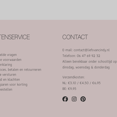
ENSERVICE
CONTACT
E-mail:
contact@liefsvancindy.nl
elde vragen
Telefoon: 06 47 69 92 32
e voorwaarden
Alleen bereikbaar onder schooltijd o
erklaring
dinsdag, woensdag & donderdag
oces, betalen en retourneren
e versturen
Verzendkosten:
jd en klachten
NL: €3,10 / €4,50 / €6,95
paren voor korting
BE: €9,95
bestellen