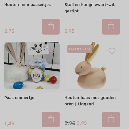
Houten mini paaseitjes
Stoffen konijn zwart-wit
gestipt
2.75
2.95
Laatste kans
Paas emmertje
Houten haas met gouden
oren | Liggend
5.95
1,49
3.95