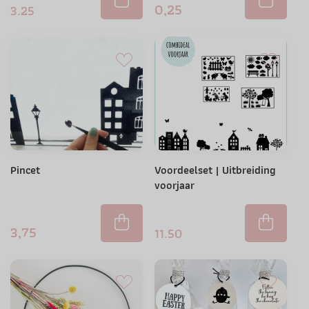
0,25
3.25
Pincet
Voordeelset | Uitbreiding
voorjaar
3,75
11.50