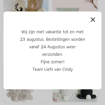
Wij zijn met vakantie tot en met
DIY Paassticker | Konijn
Houten knijpertjes haasjes
met krans
| Mint of roze
23 augustus. Bestellingen worden
vanaf 24 Augustus weer
verzonden.
3.25
1.95
Fijne zomer!
Team Liefs van Cindy