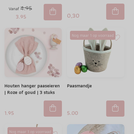
4.95
Vanaf
0,30
3.95
Nog maar 1 op voorraad
Houten hanger paaseieren
Paasmandje
| Roze of goud | 3 stuks
1.95
5.00
Nog maar 1 op voorraad