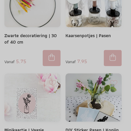
Zwarte decoratiering | 30
Kaarsenpotjes | Pasen
of 40 cm
5.75
7.95
Vanaf
Vanaf
Minikaartje | Vaasje
DIY Sticker Pasen | Konijn