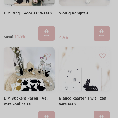
DIY Ring | Voorjaar/Pasen
Wollig konijntje
14.95
Vanaf
4.95
DIY Stickers Pasen | Vel
Blanco kaarten | wit | zelf
met konijntjes
versieren