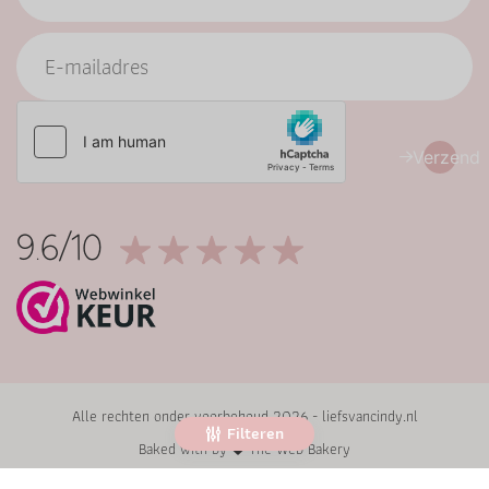
Verzend
9.6/10
Alle rechten onder voorbehoud 2026 - liefsvancindy.nl
Filteren
Baked with by
The Web Bakery
Cookies
|
Algemene voorwaarden
|
Privacy