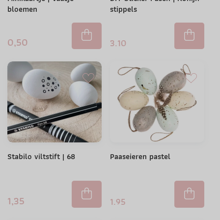
bloemen
stippels
0,50
3.10
Stabilo viltstift | 68
Paaseieren pastel
1,35
1.95