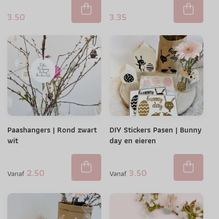
3.50
3.35
Paashangers | Rond zwart
DIY Stickers Pasen | Bunny
wit
day en eieren
2.50
3.50
Vanaf
Vanaf