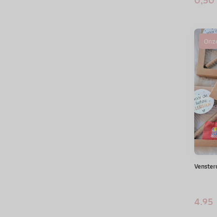
0,50
Onz
Venster
4.95