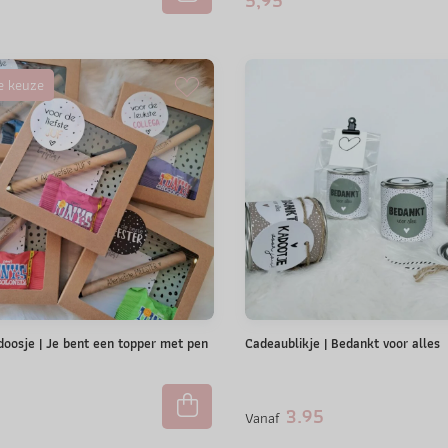
5,95
e keuze
doosje | Je bent een topper met pen
Cadeaublikje | Bedankt voor alles
3.95
Vanaf