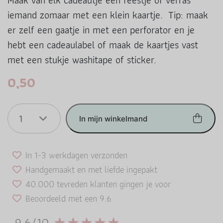
Maak van elk cadeautje een feestje of verras
iemand zomaar met een klein kaartje. Tip: maak
er zelf een gaatje in met een perforator en je
hebt een cadeaulabel of maak de kaartjes vast
met een stukje washitape of sticker.
0,50
1
In mijn winkelmand
In 1-3 werkdagen verzonden
Handgemaakt en met liefde ingepakt
40.000 tevreden klanten gingen je voor
Beoordeeld met een 9.6
9.6/10