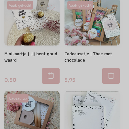
Vaak gekocht
Vaak gekocht
Minikaartje | Jij bent goud
Cadeausetje | Thee met
waard
chocolade
0,50
5,95
Cadeau tip