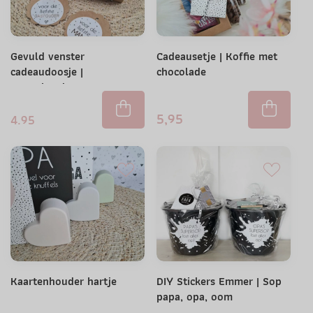
Gevuld venster
Cadeausetje | Koffie met
cadeaudoosje |
chocolade
Snoephartjes
5,95
4.95
Kaartenhouder hartje
DIY Stickers Emmer | Sop
papa, opa, oom