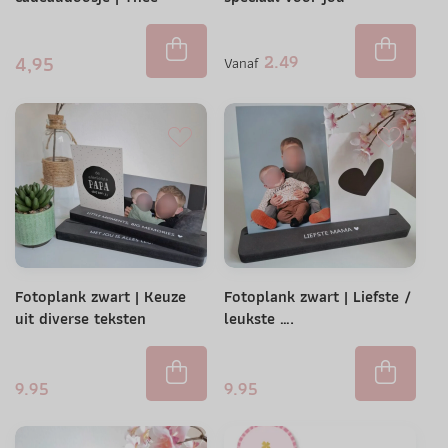
2.49
4,95
Vanaf
Fotoplank zwart | Keuze
Fotoplank zwart | Liefste /
uit diverse teksten
leukste ….
9.95
9.95