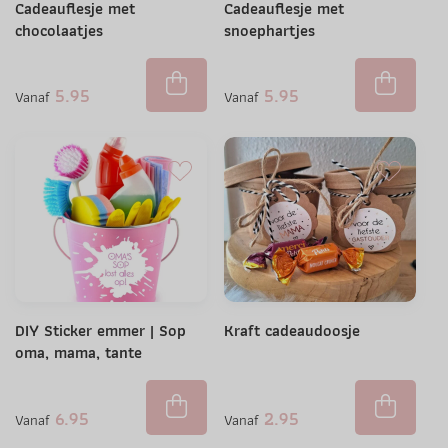
Cadeauflesje met
Cadeauflesje met
chocolaatjes
snoephartjes
5.95
5.95
Vanaf
Vanaf
DIY Sticker emmer | Sop
Kraft cadeaudoosje
oma, mama, tante
6.95
2.95
Vanaf
Vanaf