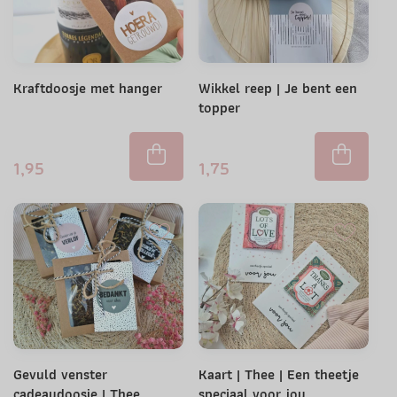
Kraftdoosje met hanger
Wikkel reep | Je bent een
topper
1,95
1,75
Gevuld venster
Kaart | Thee | Een theetje
cadeaudoosje | Thee
speciaal voor jou