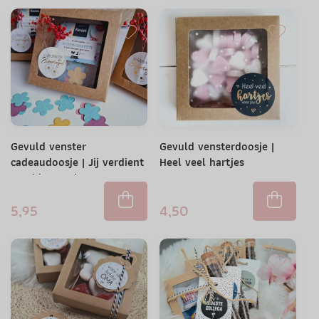
Gevuld venster
Gevuld vensterdoosje |
cadeaudoosje | Jij verdient
Heel veel hartjes
een bloemetje
5,95
4,50