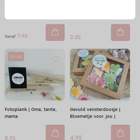
Kaarsenpotjes | Liefste
Kaarsje met kaartje| Mama,
tante
oma & tante
7.95
Vanaf
2.85
OP=OP
Fotoplank | Oma, tante,
Gevuld vensterdoosje |
mama
Bloemetje voor jou |
Snoep
4,95
8.95