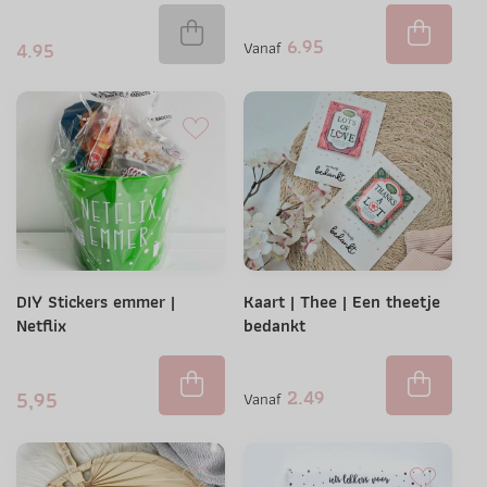
6.95
4.95
Vanaf
DIY Stickers emmer |
Kaart | Thee | Een theetje
Netflix
bedankt
2.49
5,95
Vanaf