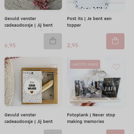
Gevuld venster
Post its | Je bent een
cadeaudoosje | Jij bent
topper
goud waard met kaarsje en
kaarsenhouder
6,95
2,95
LAATSTE KANS!
Gevuld venster
Fotoplank | Never stop
cadeaudoosje | Jij bent
making memories
goud waard