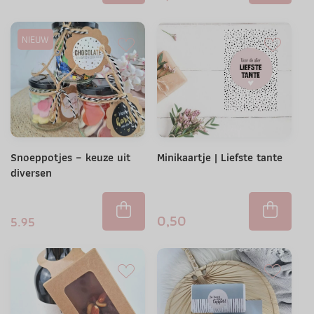
NIEUW
Snoeppotjes – keuze uit
Minikaartje | Liefste tante
diversen
0,50
5.95