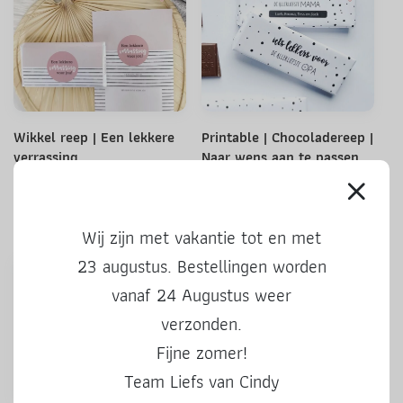
Wikkel reep | Een lekkere
Printable | Chocoladereep |
verrassing
Naar wens aan te passen
1,75
4,95
Wij zijn met vakantie tot en met
23 augustus. Bestellingen worden
vanaf 24 Augustus weer
verzonden.
Fijne zomer!
Team Liefs van Cindy