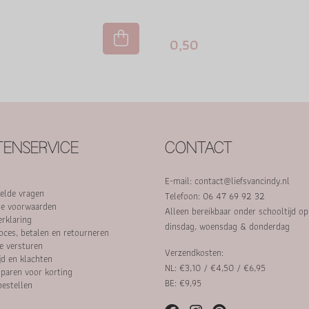
0,50
ENSERVICE
CONTACT
E-mail:
contact@liefsvancindy.nl
elde vragen
Telefoon: 06 47 69 92 32
e voorwaarden
Alleen bereikbaar onder schooltijd o
erklaring
dinsdag, woensdag & donderdag
oces, betalen en retourneren
e versturen
Verzendkosten:
jd en klachten
NL: €3,10 / €4,50 / €6,95
paren voor korting
BE: €9,95
bestellen