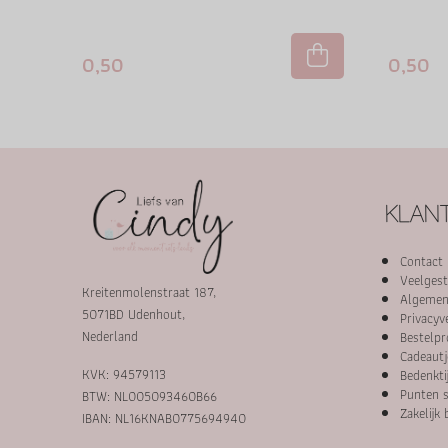
0,50
0,50
KLANT
Contact
Veelgest
Kreitenmolenstraat 187,
Algemen
5071BD Udenhout,
Privacyv
Nederland
Bestelpr
Cadeautj
KVK: 94579113
Bedenkti
Punten s
BTW: NL005093460B66
Zakelijk 
IBAN: NL16KNAB0775694940