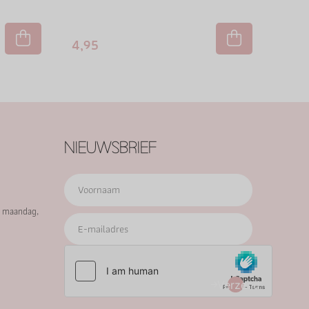
4,95
NIEUWSBRIEF
p maandag,
Verzend