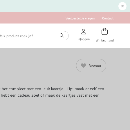
Veelgestelde vragen
Contact
Inloggen
Winkelmand
Bewaar
 het compleet met een leuk kaartje. Tip: maak er zelf een
e hebt een cadeaulabel of maak de kaartjes vast met een