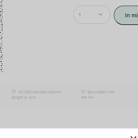
1
In m
40.000 tevreden klanten
Beoordeeld met
gingen je voor
een 9.6