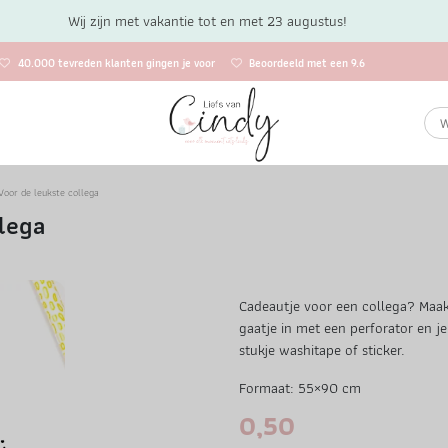
Wij zijn met vakantie tot en met 23 augustus!
40.000 tevreden klanten gingen je voor
Beoordeeld met een 9.6
 Voor de leukste collega
llega
Cadeautje voor een collega? Maak
gaatje in met een perforator en j
stukje washitape of sticker.
Formaat: 55×90 cm
0,50