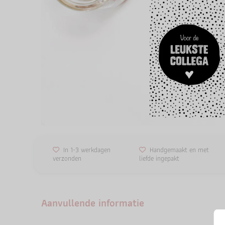
In 1-3 werkdagen
Handgemaakt en met
verzonden
liefde ingepakt
Aanvullende informatie