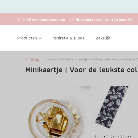
In 1-3 werkdagen verzonden
Handgemaakt en met liefde ingepakt
Producten
Inspiratie & Blogs
Zakelijk
Terug
Home
/
Leuke kleine cadeautjes
/
Collega cadeautjes
/ Minikaartje |
Minikaartje | Voor de leukste co