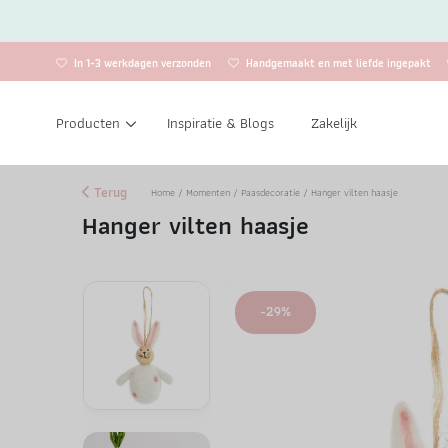
In 1-3 werkdagen verzonden
Handgemaakt en met liefde ingepakt
Producten
Inspiratie & Blogs
Zakelijk
Terug
Home
/
Momenten
/
Paasdecoratie
/ Hanger vilten haasje
Hanger vilten haasje
-29%