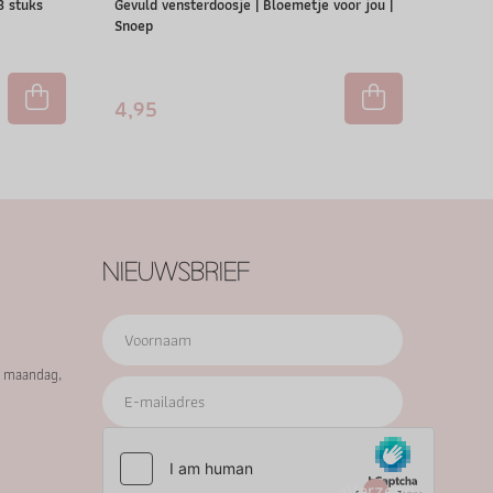
 3 stuks
Gevuld vensterdoosje | Bloemetje voor jou |
Snoep
4,95
NIEUWSBRIEF
p maandag,
Verzend