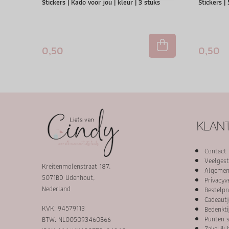
Stickers | Kado voor jou | kleur | 3 stuks
Stickers |
0,50
0,50
KLANT
Contact
Veelgest
Kreitenmolenstraat 187,
Algemen
5071BD Udenhout,
Privacyv
Nederland
Bestelpr
Cadeautj
KVK: 94579113
Bedenkti
Punten s
BTW: NL005093460B66
Zakelijk 