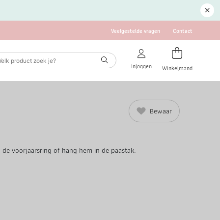
Veelgestelde vragen
Contact
Inloggen
Winkelmand
Bewaar
n de voorjaarsring of hang hem in de paastak.