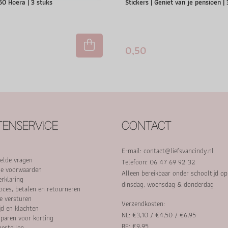
 50 Hoera | 3 stuks
Stickers | Geniet van je pensioen |
0,50
ENSERVICE
CONTACT
E-mail:
contact@liefsvancindy.nl
elde vragen
Telefoon: 06 47 69 92 32
e voorwaarden
Alleen bereikbaar onder schooltijd o
erklaring
dinsdag, woensdag & donderdag
oces, betalen en retourneren
e versturen
Verzendkosten:
jd en klachten
NL: €3,10 / €4,50 / €6,95
paren voor korting
BE: €9,95
bestellen