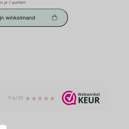
en je
4
punten!
ijn winkelmand
9.6/10