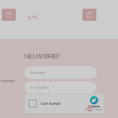
4,95
NIEUWSBRIEF
p maandag,
Verzend