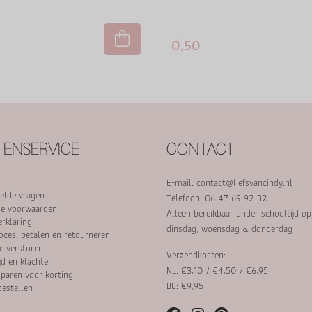
0,50
ENSERVICE
CONTACT
E-mail:
contact@liefsvancindy.nl
elde vragen
Telefoon: 06 47 69 92 32
e voorwaarden
Alleen bereikbaar onder schooltijd o
erklaring
dinsdag, woensdag & donderdag
oces, betalen en retourneren
e versturen
Verzendkosten:
jd en klachten
NL: €3,10 / €4,50 / €6,95
paren voor korting
BE: €9,95
bestellen