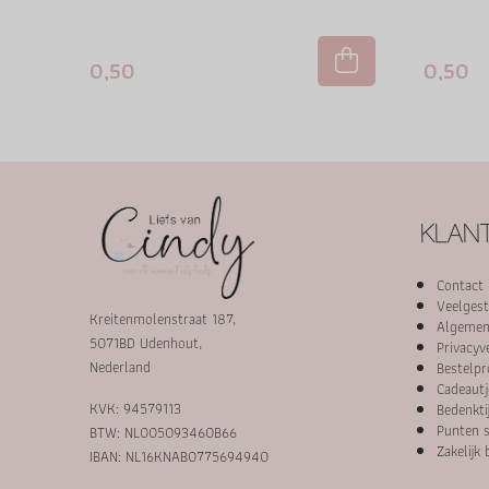
0,50
0,50
KLANT
Contact
Veelgest
Kreitenmolenstraat 187,
Algemen
5071BD Udenhout,
Privacyv
Nederland
Bestelpr
Cadeautj
KVK: 94579113
Bedenkti
Punten s
BTW: NL005093460B66
Zakelijk 
IBAN: NL16KNAB0775694940