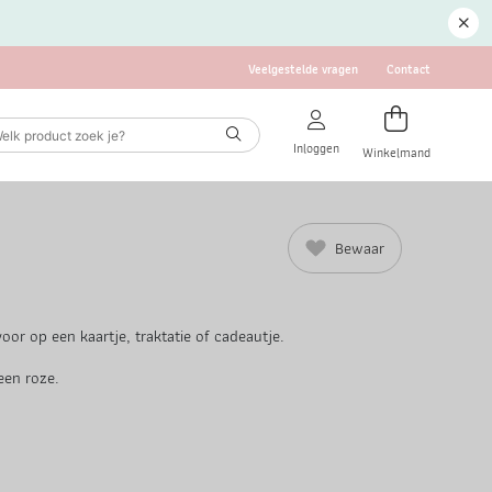
Veelgestelde vragen
Contact
Inloggen
Winkelmand
Bewaar
 voor op een kaartje, traktatie of cadeautje.
een roze.