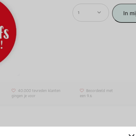
1
In m
40.000 tevreden klanten
Beoordeeld met
gingen je voor
een 9.6