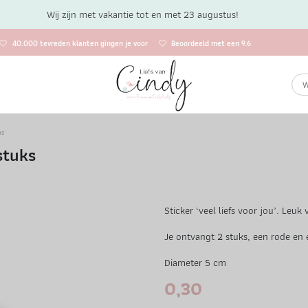
Wij zijn met vakantie tot en met 23 augustus!
40.000 tevreden klanten gingen je voor
Beoordeeld met een 9.6
ks
stuks
Sticker ‘veel liefs voor jou’. Leuk
Je ontvangt 2 stuks, een rode en 
Diameter 5 cm
0,30