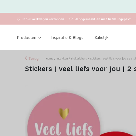
In 1-3 werkdagen verzonden
Handgemaakt en met liefde ingepakt
Producten
Inspiratie & Blogs
Zakelijk
Terug
Home
/
Inpakken
/
Sluitstickers
/ Stickers | veel liefs voor jou | 2 stu
Stickers | veel liefs voor jou | 2 