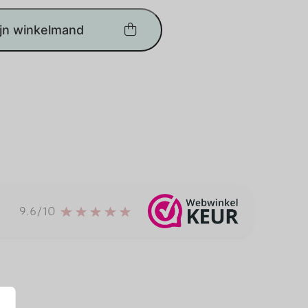
ijn winkelmand
9.6/10