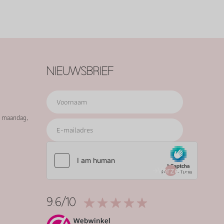
NIEUWSBRIEF
p maandag,
Verzend
9.6/10