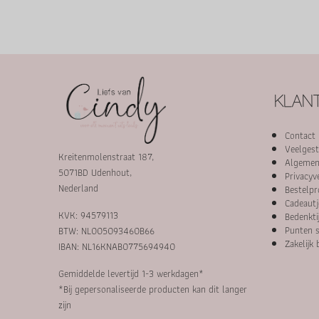
KLANT
Contact
Veelgest
Kreitenmolenstraat 187,
Algemen
5071BD Udenhout,
Privacyv
Nederland
Bestelpr
Cadeautj
KVK: 94579113
Bedenkti
Punten s
BTW: NL005093460B66
Zakelijk 
IBAN: NL16KNAB0775694940
Gemiddelde levertijd 1-3 werkdagen*
*Bij gepersonaliseerde producten kan dit langer
zijn