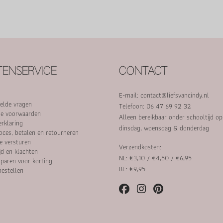
ENSERVICE
CONTACT
E-mail:
contact@liefsvancindy.nl
elde vragen
Telefoon: 06 47 69 92 32
e voorwaarden
Alleen bereikbaar onder schooltijd o
erklaring
dinsdag, woensdag & donderdag
oces, betalen en retourneren
e versturen
Verzendkosten:
jd en klachten
NL: €3,10 / €4,50 / €6,95
paren voor korting
BE: €9,95
bestellen