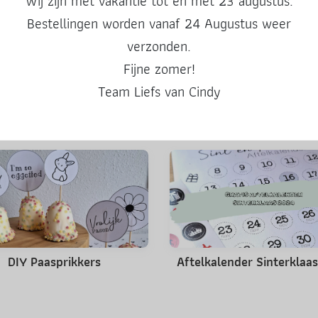
Wij zijn met vakantie tot en met 23 augustus.
Deel deze post
Bestellingen worden vanaf 24 Augustus weer
verzonden.
Fijne zomer!
Team Liefs van Cindy
Misschien ook leuk
DIY Paasprikkers
Aftelkalender Sinterklaa