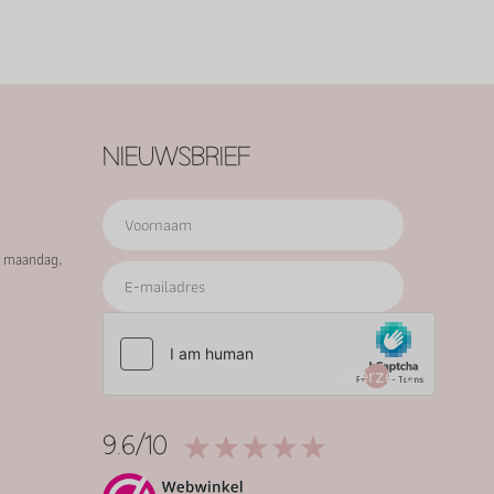
NIEUWSBRIEF
p maandag,
Verzend
9.6/10