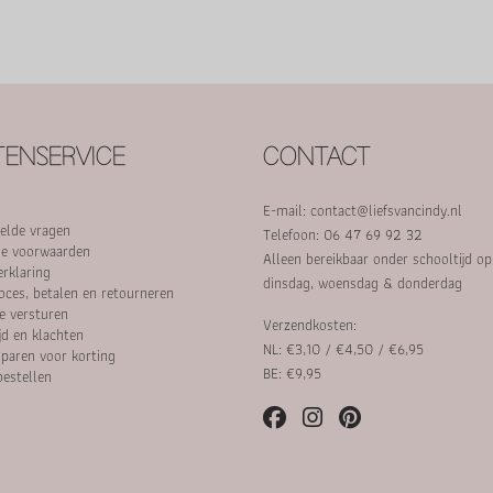
ENSERVICE
CONTACT
E-mail:
contact@liefsvancindy.nl
elde vragen
Telefoon: 06 47 69 92 32
e voorwaarden
Alleen bereikbaar onder schooltijd o
erklaring
dinsdag, woensdag & donderdag
oces, betalen en retourneren
e versturen
Verzendkosten:
jd en klachten
NL: €3,10 / €4,50 / €6,95
paren voor korting
BE: €9,95
bestellen