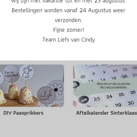
Wij zijn met vakantie tot en met 23 augustus.
Deel deze post
Bestellingen worden vanaf 24 Augustus weer
verzonden.
Fijne zomer!
Team Liefs van Cindy
Misschien ook leuk
DIY Paasprikkers
Aftelkalender Sinterklaa