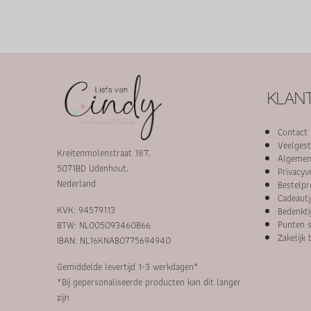
KLANT
Contact
Veelgest
Kreitenmolenstraat 187,
Algemen
5071BD Udenhout,
Privacyv
Nederland
Bestelpr
Cadeautj
KVK: 94579113
Bedenkti
Punten s
BTW: NL005093460B66
Zakelijk 
IBAN: NL16KNAB0775694940
Gemiddelde levertijd 1-3 werkdagen*
*Bij gepersonaliseerde producten kan dit langer
zijn