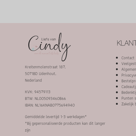
KLANT
Contact
Veelgest
Kreitenmolenstraat 187,
Algemen
5071BD Udenhout,
Privacyv
Nederland
Bestelpr
Cadeautj
KVK: 94579113
Bedenkti
Punten s
BTW: NL005093460B66
Zakelijk 
IBAN: NL16KNAB0775694940
Gemiddelde levertijd 1-3 werkdagen*
*Bij gepersonaliseerde producten kan dit langer
zijn