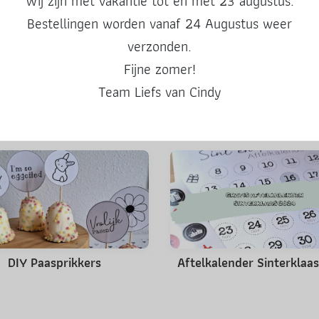
Wij zijn met vakantie tot en met 23 augustus.
Deel deze post
Bestellingen worden vanaf 24 Augustus weer
verzonden.
Fijne zomer!
Team Liefs van Cindy
Misschien ook leuk
DIY Paasprikkers
Aftelkalender Sinterklaa