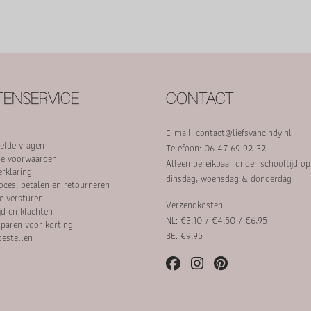
ENSERVICE
CONTACT
E-mail:
contact@liefsvancindy.nl
elde vragen
Telefoon: 06 47 69 92 32
e voorwaarden
Alleen bereikbaar onder schooltijd o
erklaring
dinsdag, woensdag & donderdag
oces, betalen en retourneren
e versturen
Verzendkosten:
jd en klachten
NL: €3,10 / €4,50 / €6,95
paren voor korting
BE: €9,95
bestellen