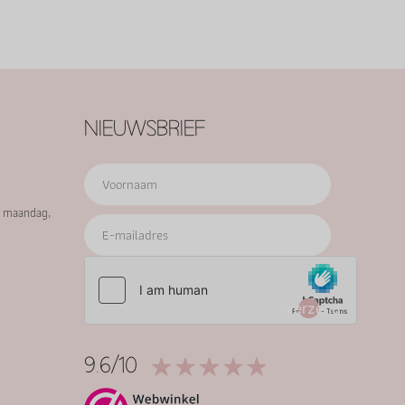
NIEUWSBRIEF
p maandag,
Verzend
9.6/10