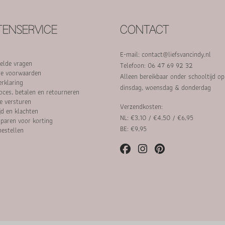
ENSERVICE
CONTACT
E-mail:
contact@liefsvancindy.nl
elde vragen
Telefoon: 06 47 69 92 32
e voorwaarden
Alleen bereikbaar onder schooltijd o
erklaring
dinsdag, woensdag & donderdag
oces, betalen en retourneren
e versturen
Verzendkosten:
jd en klachten
NL: €3,10 / €4,50 / €6,95
paren voor korting
BE: €9,95
bestellen