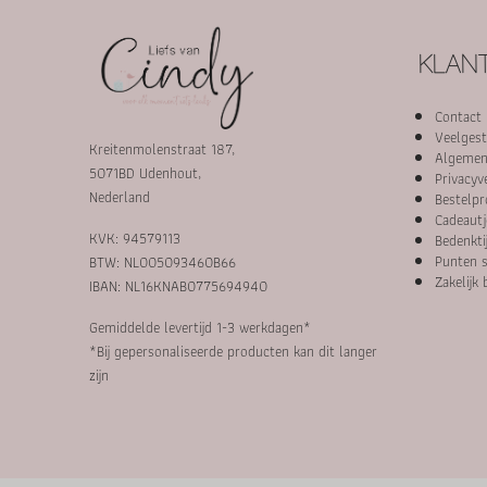
KLANT
Contact
Veelgest
Kreitenmolenstraat 187,
Algemen
5071BD Udenhout,
Privacyv
Nederland
Bestelpr
Cadeautj
KVK: 94579113
Bedenkti
Punten s
BTW: NL005093460B66
Zakelijk 
IBAN: NL16KNAB0775694940
Gemiddelde levertijd 1-3 werkdagen*
*Bij gepersonaliseerde producten kan dit langer
zijn