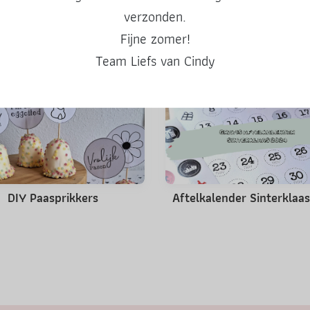
verzonden.
Fijne zomer!
Misschien ook leuk
Team Liefs van Cindy
DIY Paasprikkers
Aftelkalender Sinterklaa