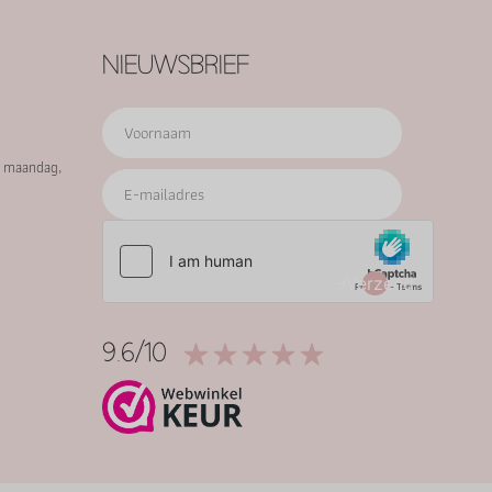
NIEUWSBRIEF
p maandag,
Verzend
9.6/10