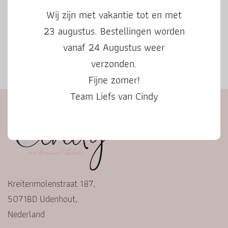
Wij zijn met vakantie tot en met
23 augustus. Bestellingen worden
vanaf 24 Augustus weer
verzonden.
Herfstbingo
Fijne zomer!
Team Liefs van Cindy
Kreitenmolenstraat 187,
5071BD Udenhout,
Nederland