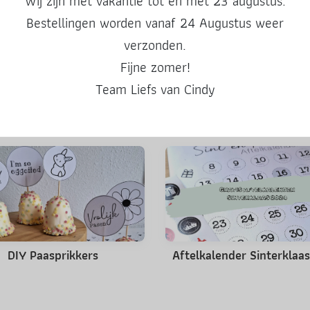
Wij zijn met vakantie tot en met 23 augustus.
Deel deze post
Bestellingen worden vanaf 24 Augustus weer
verzonden.
Fijne zomer!
Team Liefs van Cindy
Misschien ook leuk
DIY Paasprikkers
Aftelkalender Sinterklaa