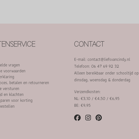
ENSERVICE
CONTACT
E-mail:
contact@liefsvancindy.nl
elde vragen
Telefoon: 06 47 69 92 32
e voorwaarden
Alleen bereikbaar onder schooltijd o
erklaring
dinsdag, woensdag & donderdag
oces, betalen en retourneren
e versturen
Verzendkosten:
jd en klachten
NL: €3,10 / €4,50 / €6,95
paren voor korting
BE: €9,95
bestellen