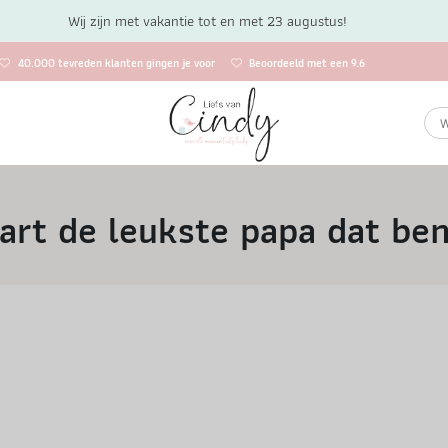
Wij zijn met vakantie tot en met 23 augustus!
40.000 tevreden klanten gingen je voor
Beoordeeld met een 9.6
art de leukste papa dat ben 