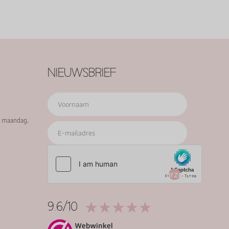
NIEUWSBRIEF
p maandag,
Verzend
9.6/10