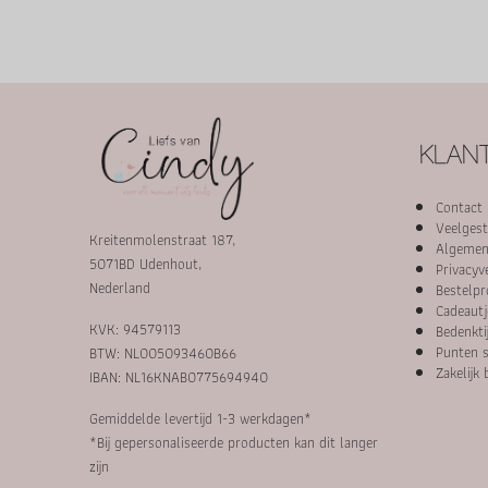
KLANT
Contact
Veelgest
Kreitenmolenstraat 187,
Algemen
5071BD Udenhout,
Privacyv
Nederland
Bestelpr
Cadeautj
KVK: 94579113
Bedenkti
Punten s
BTW: NL005093460B66
Zakelijk 
IBAN: NL16KNAB0775694940
Gemiddelde levertijd 1-3 werkdagen*
*Bij gepersonaliseerde producten kan dit langer
zijn