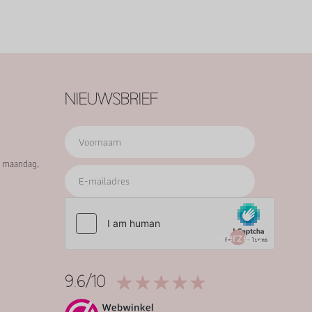
NIEUWSBRIEF
p maandag,
Verzend
9.6/10