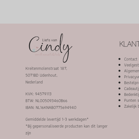
KLANT
Contact
Veelgest
Kreitenmolenstraat 187,
Algemen
5071BD Udenhout,
Privacyv
Nederland
Bestelpr
Cadeautj
KVK: 94579113
Bedenkti
Punten s
BTW: NL005093460B66
Zakelijk 
IBAN: NL16KNAB0775694940
Gemiddelde levertijd 1-3 werkdagen*
*Bij gepersonaliseerde producten kan dit langer
zijn