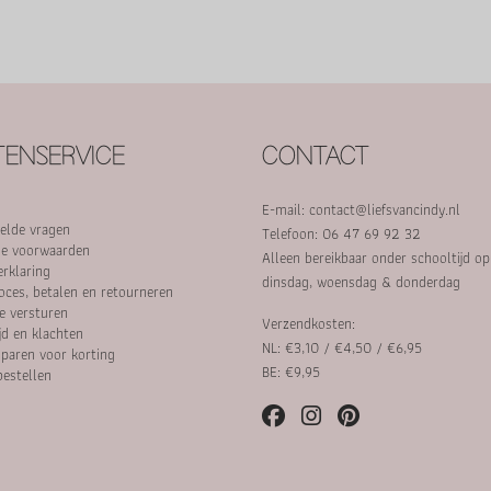
ENSERVICE
CONTACT
E-mail:
contact@liefsvancindy.nl
elde vragen
Telefoon: 06 47 69 92 32
e voorwaarden
Alleen bereikbaar onder schooltijd o
erklaring
dinsdag, woensdag & donderdag
oces, betalen en retourneren
e versturen
Verzendkosten:
jd en klachten
NL: €3,10 / €4,50 / €6,95
paren voor korting
BE: €9,95
bestellen