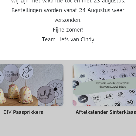
Wij zijn met vakantie tot en met 23 augustus.
Deel deze post
Bestellingen worden vanaf 24 Augustus weer
verzonden.
Fijne zomer!
Team Liefs van Cindy
Misschien ook leuk
DIY Paasprikkers
Aftelkalender Sinterklaa