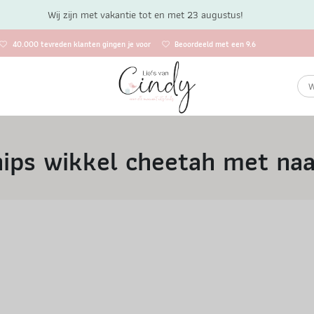
Wij zijn met vakantie tot en met 23 augustus!
40.000 tevreden klanten gingen je voor
Beoordeeld met een 9.6
hips wikkel cheetah met na