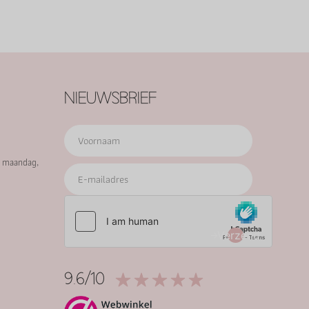
NIEUWSBRIEF
p maandag,
Verzend
9.6/10