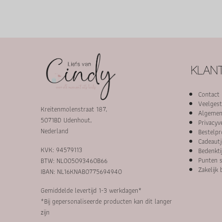
KLANT
Contact
Veelgest
Kreitenmolenstraat 187,
Algemen
5071BD Udenhout,
Privacyv
Nederland
Bestelpr
Cadeautj
KVK: 94579113
Bedenkti
Punten s
BTW: NL005093460B66
Zakelijk 
IBAN: NL16KNAB0775694940
Gemiddelde levertijd 1-3 werkdagen*
*Bij gepersonaliseerde producten kan dit langer
zijn