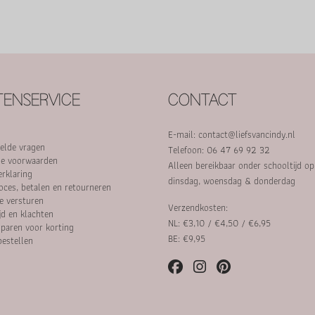
ENSERVICE
CONTACT
E-mail:
contact@liefsvancindy.nl
elde vragen
Telefoon: 06 47 69 92 32
e voorwaarden
Alleen bereikbaar onder schooltijd o
erklaring
dinsdag, woensdag & donderdag
oces, betalen en retourneren
e versturen
Verzendkosten:
jd en klachten
NL: €3,10 / €4,50 / €6,95
paren voor korting
BE: €9,95
bestellen