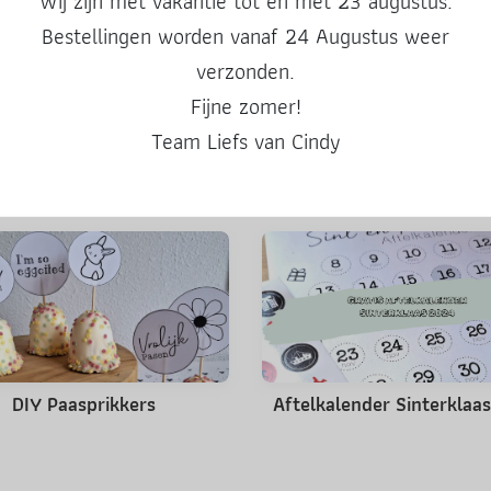
Wij zijn met vakantie tot en met 23 augustus.
Deel deze post
Bestellingen worden vanaf 24 Augustus weer
verzonden.
Fijne zomer!
Team Liefs van Cindy
Misschien ook leuk
DIY Paasprikkers
Aftelkalender Sinterklaa