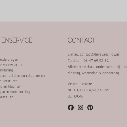
ENSERVICE
CONTACT
E-mail:
contact@liefsvancindy.nl
elde vragen
Telefoon: 06 47 69 92 32
e voorwaarden
Alleen bereikbaar onder schooltijd o
erklaring
dinsdag, woensdag & donderdag
oces, betalen en retourneren
e versturen
Verzendkosten:
jd en klachten
NL: €3,10 / €4,50 / €6,95
paren voor korting
BE: €9,95
bestellen