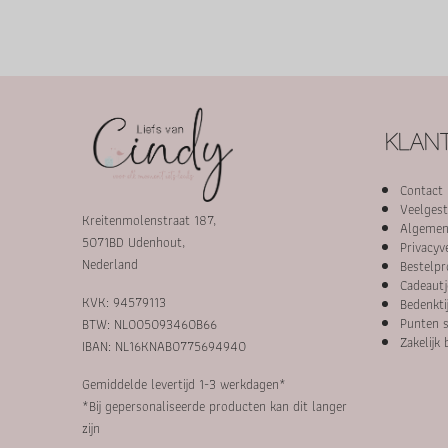
KLANT
Contact
Veelgest
Kreitenmolenstraat 187,
Algemen
5071BD Udenhout,
Privacyv
Nederland
Bestelpr
Cadeautj
KVK: 94579113
Bedenkti
Punten s
BTW: NL005093460B66
Zakelijk 
IBAN: NL16KNAB0775694940
Gemiddelde levertijd 1-3 werkdagen*
*Bij gepersonaliseerde producten kan dit langer
zijn