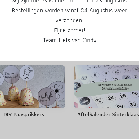
Wij zijn met vakantie tot en met 23 augustus.
Deel deze post
Bestellingen worden vanaf 24 Augustus weer
verzonden.
Fijne zomer!
Team Liefs van Cindy
Misschien ook leuk
DIY Paasprikkers
Aftelkalender Sinterklaa