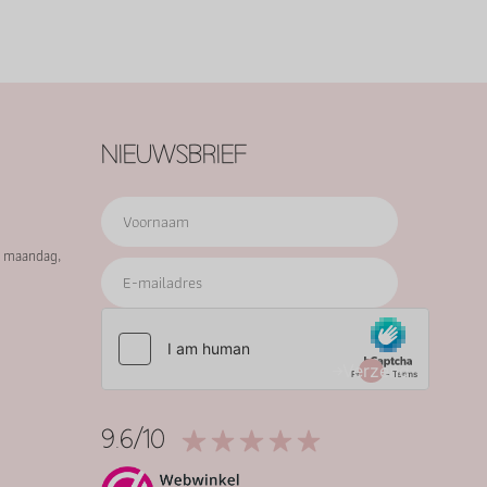
NIEUWSBRIEF
p maandag,
Verzend
9.6/10