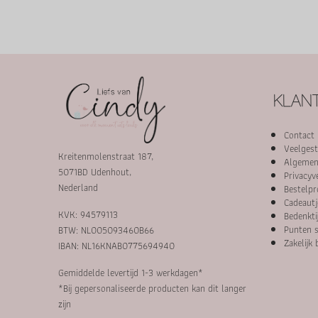
KLANT
Contact
Veelgest
Kreitenmolenstraat 187,
Algemen
5071BD Udenhout,
Privacyv
Nederland
Bestelpr
Cadeautj
KVK: 94579113
Bedenkti
Punten s
BTW: NL005093460B66
Zakelijk 
IBAN: NL16KNAB0775694940
Gemiddelde levertijd 1-3 werkdagen*
*Bij gepersonaliseerde producten kan dit langer
zijn