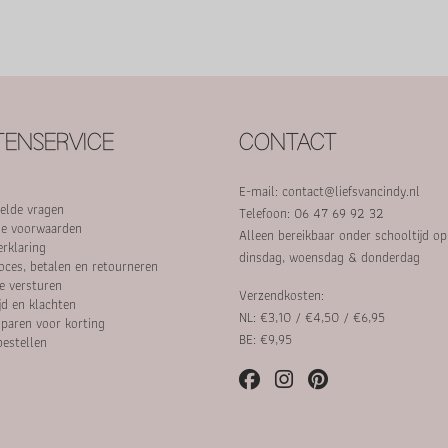
ENSERVICE
CONTACT
E-mail:
contact@liefsvancindy.nl
elde vragen
Telefoon: 06 47 69 92 32
e voorwaarden
Alleen bereikbaar onder schooltijd o
erklaring
dinsdag, woensdag & donderdag
oces, betalen en retourneren
e versturen
Verzendkosten:
jd en klachten
NL: €3,10 / €4,50 / €6,95
paren voor korting
BE: €9,95
bestellen