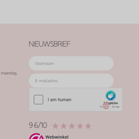
NIEUWSBRIEF
p maandag,
Verzend
9.6/10