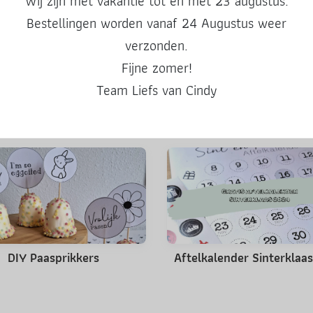
Wij zijn met vakantie tot en met 23 augustus.
Deel deze post
Bestellingen worden vanaf 24 Augustus weer
verzonden.
Fijne zomer!
Team Liefs van Cindy
Misschien ook leuk
DIY Paasprikkers
Aftelkalender Sinterklaa