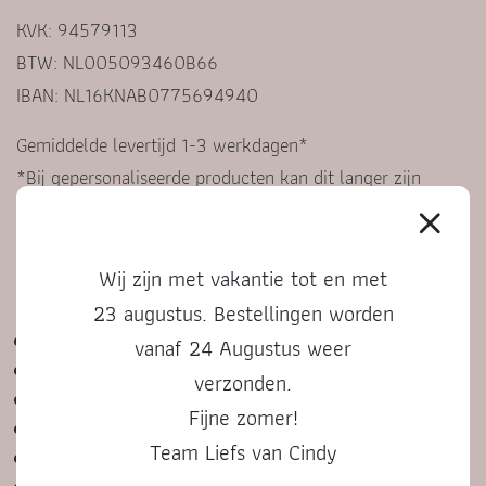
KVK: 94579113
BTW: NL005093460B66
IBAN: NL16KNAB0775694940
Gemiddelde levertijd 1-3 werkdagen*
*Bij gepersonaliseerde producten kan dit langer zijn
KLANTENSERVICE
Wij zijn met vakantie tot en met
23 augustus. Bestellingen worden
Contact
vanaf 24 Augustus weer
Veelgestelde vragen
verzonden.
Algemene voorwaarden
Fijne zomer!
Privacyverklaring
Team Liefs van Cindy
Bestelproces, betalen en retourneren