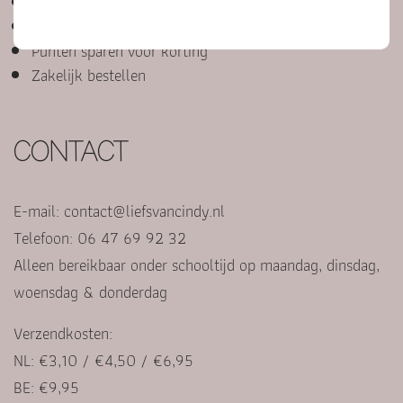
Cadeautje versturen
Bedenktijd en klachten
Punten sparen voor korting
Zakelijk bestellen
CONTACT
E-mail:
contact@liefsvancindy.nl
Telefoon: 06 47 69 92 32
Alleen bereikbaar onder schooltijd op maandag, dinsdag,
woensdag & donderdag
Verzendkosten:
NL: €3,10 / €4,50 / €6,95
BE: €9,95