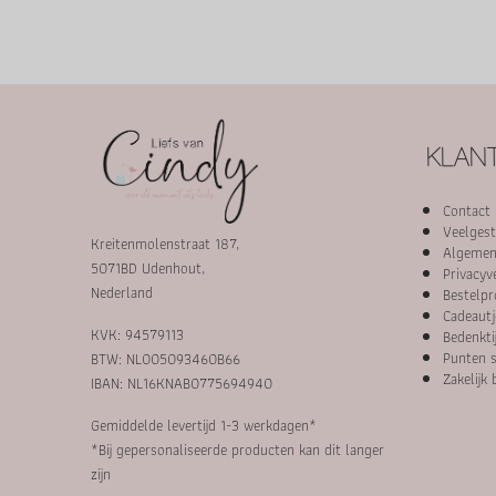
KLANT
Contact
Veelgest
Kreitenmolenstraat 187,
Algemen
5071BD Udenhout,
Privacyv
Nederland
Bestelpr
Cadeautj
KVK: 94579113
Bedenkti
Punten s
BTW: NL005093460B66
Zakelijk 
IBAN: NL16KNAB0775694940
Gemiddelde levertijd 1-3 werkdagen*
*Bij gepersonaliseerde producten kan dit langer
zijn