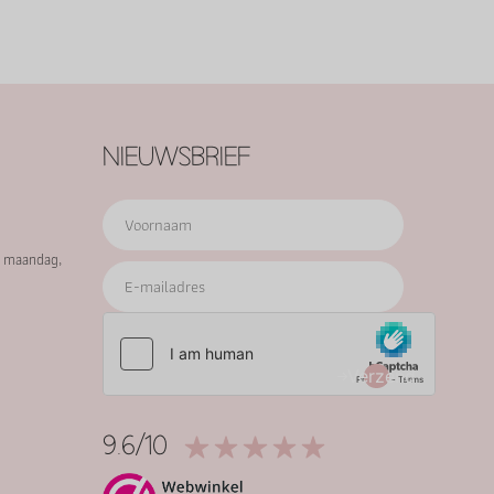
NIEUWSBRIEF
p maandag,
Verzend
9.6/10