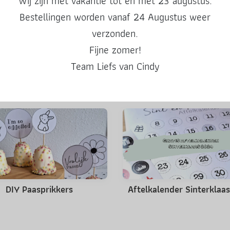
Wij zijn met vakantie tot en met 23 augustus.
Deel deze post
Bestellingen worden vanaf 24 Augustus weer
verzonden.
Fijne zomer!
Team Liefs van Cindy
Misschien ook leuk
DIY Paasprikkers
Aftelkalender Sinterklaa