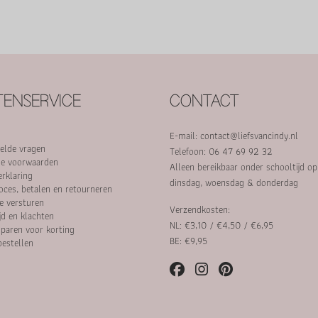
ENSERVICE
CONTACT
E-mail:
contact@liefsvancindy.nl
elde vragen
Telefoon: 06 47 69 92 32
e voorwaarden
Alleen bereikbaar onder schooltijd o
erklaring
dinsdag, woensdag & donderdag
oces, betalen en retourneren
e versturen
Verzendkosten:
jd en klachten
NL: €3,10 / €4,50 / €6,95
paren voor korting
BE: €9,95
bestellen