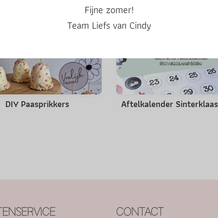
Misschien ook leuk
Fijne zomer!
Team Liefs van Cindy
DIY Paasprikkers
Aftelkalender Sinterklaa
ENSERVICE
CONTACT