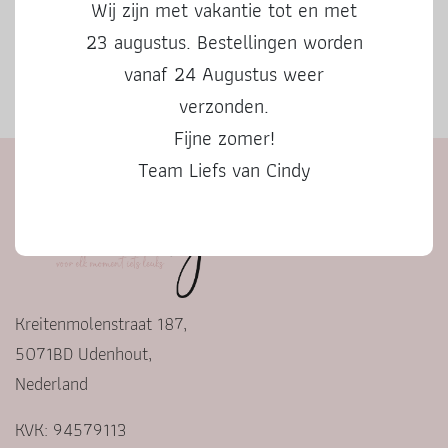
Wij zijn met vakantie tot en met
23 augustus. Bestellingen worden
vanaf 24 Augustus weer
Herfstbingo
verzonden.
Fijne zomer!
Team Liefs van Cindy
Kreitenmolenstraat 187,
5071BD Udenhout,
Nederland
KVK: 94579113