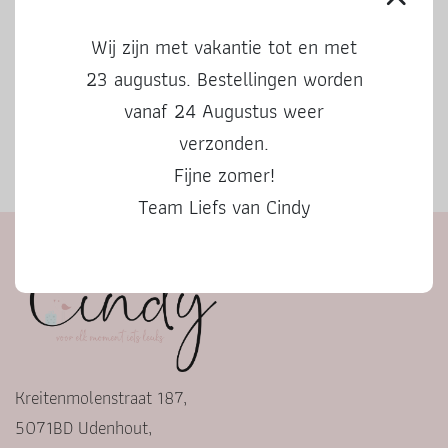
Wij zijn met vakantie tot en met
23 augustus. Bestellingen worden
vanaf 24 Augustus weer
verzonden.
Fijne zomer!
Herfstbingo
Team Liefs van Cindy
Kreitenmolenstraat 187,
5071BD Udenhout,