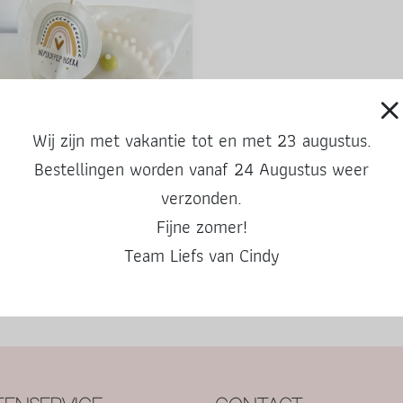
Wij zijn met vakantie tot en met 23 augustus.
Bestellingen worden vanaf 24 Augustus weer
ante zakjes met stip | 10 stuks
verzonden.
Fijne zomer!
.30
Team Liefs van Cindy