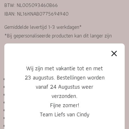
BTW: NL005093460B66
IBAN: NL16KNAB0775694940
Gemiddelde levertijd 1-3 werkdagen*
*Bij gepersonaliseerde producten kan dit langer zijn
KLANTENSERVICE
Wij zijn met vakantie tot en met
23 augustus. Bestellingen worden
Contact
vanaf 24 Augustus weer
Veelgestelde vragen
Algemene voorwaarden
verzonden.
Privacyverklaring
Fijne zomer!
Bestelproces, betalen en retourneren
Team Liefs van Cindy
Cadeautje versturen
Bedenktijd en klachten