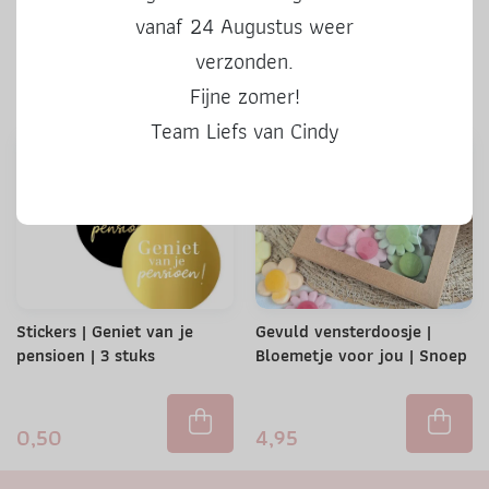
kleur | 3 stuks
vanaf 24 Augustus weer
verzonden.
0,50
0,50
Fijne zomer!
Team Liefs van Cindy
Stickers | Geniet van je
Gevuld vensterdoosje |
pensioen | 3 stuks
Bloemetje voor jou | Snoep
0,50
4,95