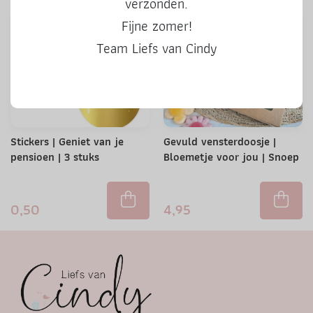
verzonden.
Fijne zomer!
Team Liefs van Cindy
Stickers | Geniet van je
Gevuld vensterdoosje |
pensioen | 3 stuks
Bloemetje voor jou | Snoep
0,50
4,95