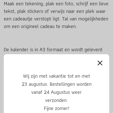
Maak een tekening, plak een foto, schrijf een lieve
tekst, plak stickers of verwijs naar een plek waar
een cadeautje verstopt ligt. Tal van mogelijkheden
om een origineel cadeau te maken.
De kalender is in A3 formaat en wordt geleverd
met 24 gouden stickers om op de deurtjes te
plakken. De adventkalender bestaat uit 2 vellen,
een vel met vakken die je zelf versiert en een vel
Wij zijn met vakantie tot en met
met deurtjes. Op het eerste vel zit dubbelzijdig
23 augustus. Bestellingen worden
plakband waarmee je eenvoudig de deurtjes vast
vanaf 24 Augustus weer
maakt.
verzonden.
Fijne zomer!