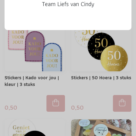
Ook leuke producten
Team Liefs van Cindy
Stickers | Kado voor jou |
Stickers | 50 Hoera | 3 stuks
kleur | 3 stuks
0,50
0,50