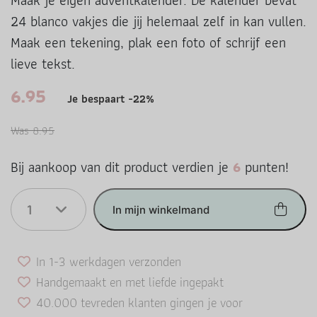
Maak je eigen adventkalender. De kalender bevat
24 blanco vakjes die jij helemaal zelf in kan vullen.
Maak een tekening, plak een foto of schrijf een
lieve tekst.
6.95
Je bespaart -22%
Was 8.95
Bij aankoop van dit product verdien je
6
punten!
1
In mijn winkelmand
In 1-3 werkdagen verzonden
Handgemaakt en met liefde ingepakt
40.000 tevreden klanten gingen je voor