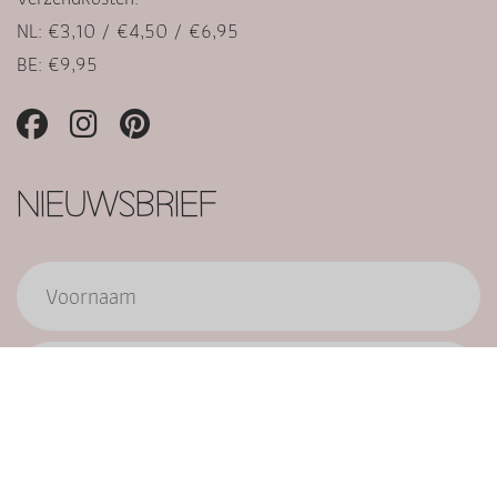
NL: €3,10 / €4,50 / €6,95
BE: €9,95
NIEUWSBRIEF
Verzend