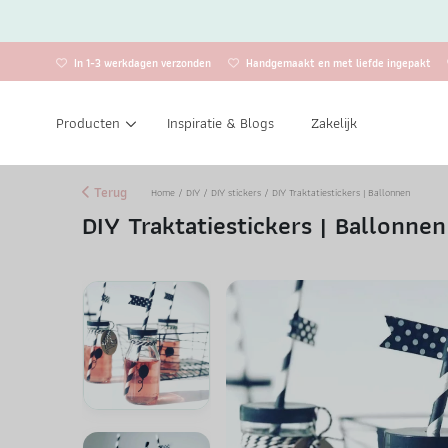
In 1-3 werkdagen verzonden
Handgemaakt en met liefde ingepakt
Producten
Inspiratie & Blogs
Zakelijk
Terug
Home
/
DIY
/
DIY stickers
/ DIY Traktatiestickers | Ballonnen
DIY Traktatiestickers | Ballonnen