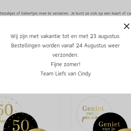
iezakjes of bekertjes mee te versieren. Je kunt ze ook op een kaart of c
s
.
Wij zijn met vakantie tot en met 23 augustus.
oen.
Bestellingen worden vanaf 24 Augustus weer
verzonden.
Fijne zomer!
Team Liefs van Cindy
Ook leuke producten