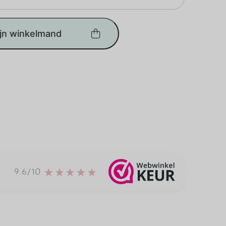
ijn winkelmand
9.6/10