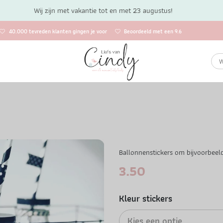
Wij zijn met vakantie tot en met 23 augustus!
40.000 tevreden klanten gingen je voor
Beoordeeld met een 9.6
Ballonnenstickers om bijvoorbeeld
3.50
Kleur stickers
Kies een optie