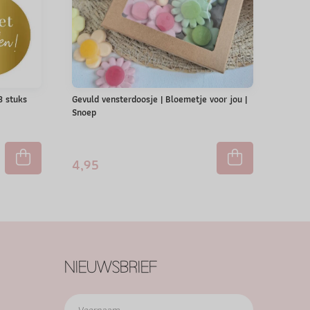
 3 stuks
Gevuld vensterdoosje | Bloemetje voor jou |
Snoep
4,95
NIEUWSBRIEF