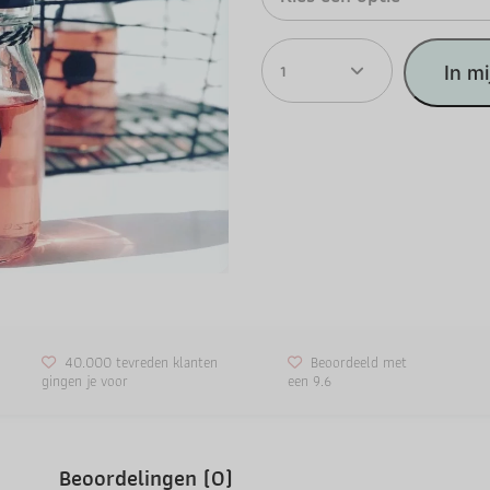
1
In m
40.000 tevreden klanten
Beoordeeld met
gingen je voor
een 9.6
Beoordelingen (0)