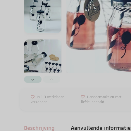
In 1-3 werkdagen
Handgemaakt en met
verzonden
liefde ingepakt
Beschrijving
Aanvullende informatie