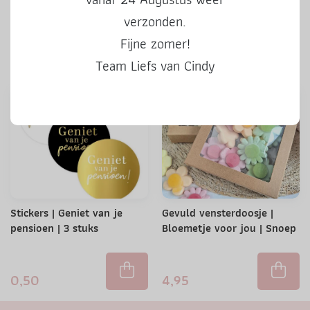
kleur | 3 stuks
verzonden.
Fijne zomer!
0,50
0,50
Team Liefs van Cindy
Stickers | Geniet van je
Gevuld vensterdoosje |
pensioen | 3 stuks
Bloemetje voor jou | Snoep
0,50
4,95