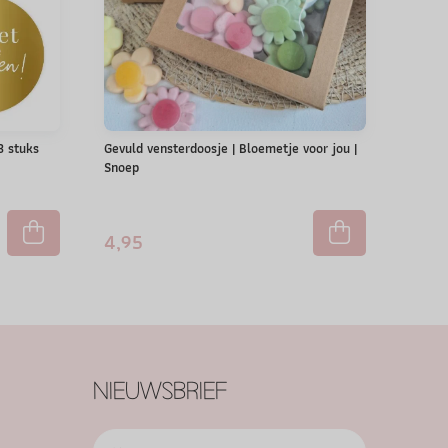
 3 stuks
Gevuld vensterdoosje | Bloemetje voor jou |
Snoep
4,95
NIEUWSBRIEF