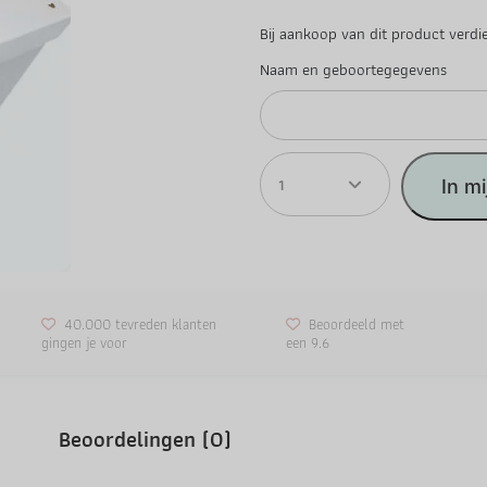
Bij aankoop van dit product verdi
Naam en geboortegegevens
1
In m
40.000 tevreden klanten
Beoordeeld met
gingen je voor
een 9.6
Beoordelingen (0)