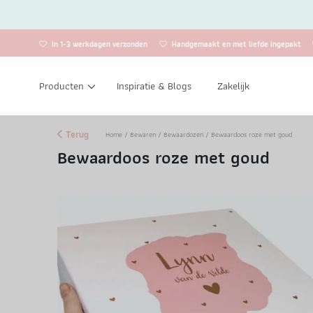
In 1-3 werkdagen verzonden
Handgemaakt en met liefde ingepakt
Producten
Inspiratie & Blogs
Zakelijk
Terug
Home
/
Bewaren
/
Bewaardozen
/ Bewaardoos roze met goud
Bewaardoos roze met goud