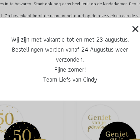
es in te bewaren. Staat ook nog eens heel leuk op de kinderkamer. Een 
root. Op bovenkant komt de naam in het goud op de roze vlek en aan de
um of naam doorgeven.
gouden hartjes.
Wij zijn met vakantie tot en met 23 augustus.
Bestellingen worden vanaf 24 Augustus weer
verzonden.
Fijne zomer!
Team Liefs van Cindy
Ook leuke producten