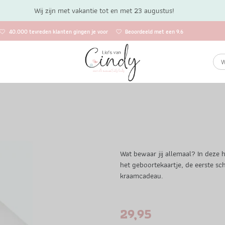
Wij zijn met vakantie tot en met 23 augustus!
40.000 tevreden klanten gingen je voor
Beoordeeld met een 9.6
Wat bewaar jij allemaal? In deze 
het geboortekaartje, de eerste sc
kraamcadeau.
29,95