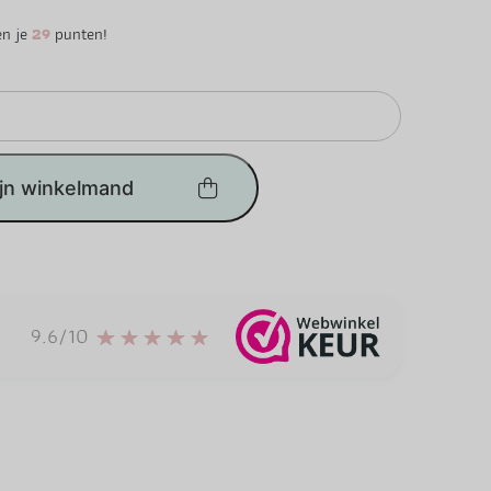
en je
29
punten!
ijn winkelmand
9.6/10