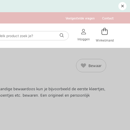
Veelgestelde vragen
Contact
Inloggen
Winkelmand
Bewaar
handige bewaardoos kun je bijvoorbeeld de eerste kleertjes,
hoentjes etc. bewaren. Een origineel en persoonlijk