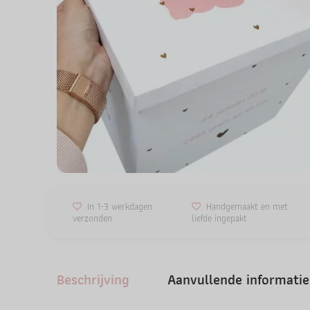
In 1-3 werkdagen
Handgemaakt en met
verzonden
liefde ingepakt
Beschrijving
Aanvullende informatie