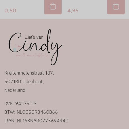
0,50
4,95
Kreitenmolenstraat 187,
5071BD Udenhout,
Nederland
KVK: 94579113
BTW: NL005093460B66
IBAN: NL16KNAB0775694940