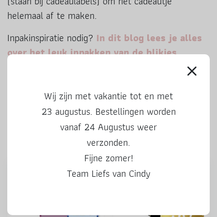
(staan bij cadeaulabels) om het cadeautje
helemaal af te maken.
Inpakinspiratie nodig?
In dit blog lees je alles
over het leuk inpakken van de blikjes
.
De blikjes worden leeg geleverd zodat je ze zelf
kunt vullen met iets lekkers.
Wij zijn met vakantie tot en met
23 augustus. Bestellingen worden
Ook leuke producten
vanaf 24 Augustus weer
verzonden.
Fijne zomer!
Team Liefs van Cindy