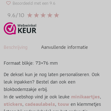
Beoordeeld met een 9.6
9.6/10
Beschrijving
Aanvullende informatie
Formaat blikje: 73×76 mm
De deksel kun je nog laten personaliseren. Ook
leuk inpakken? Bestel dan ook een
blokbodemzakje erbij.
In de webshop vind je ook leuke
minikaartjes
,
stickers
,
cadeaulabels
,
touw
en klemmetjes