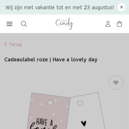
Wij zijn met vakantie tot en met 23 augustus!
Terug
Cadeaulabel roze | Have a lovely day