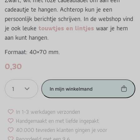
Zwart, wit met roze cadeaulabel om aan een
cadeautje te hangen. Achterop kun je een
persoonlijk berichtje schrijven. In de webshop vind
je ook leuke
touwtjes en lintjes
waar je hem
aan kunt hangen.
Formaat: 40×70 mm.
0,30
1
In mijn winkelmand
In 1-3 werkdagen verzonden
Handgemaakt en met liefde ingepakt
40.000 tevreden klanten gingen je voor
Beoordeeld met een 9.6