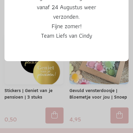
kleur | 3 stuks
vanaf 24 Augustus weer
verzonden.
0,50
0,50
Fijne zomer!
Team Liefs van Cindy
Stickers | Geniet van je
Gevuld vensterdoosje |
pensioen | 3 stuks
Bloemetje voor jou | Snoep
0,50
4,95