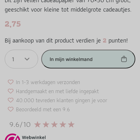
Dit zijn vellen cadeaupapier van 70×50 cm groot,
geeschikt voor kleine tot middelgrote cadeautjes.
2,75
Bij aankoop van dit product verdien je
2
punten!
1
In mijn winkelmand
In 1-3 werkdagen verzonden
Handgemaakt en met liefde ingepakt
40.000 tevreden klanten gingen je voor
Beoordeeld met een 9.6
9.6/10