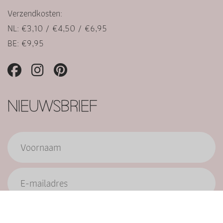
Verzendkosten:
NL: €3,10 / €4,50 / €6,95
BE: €9,95
NIEUWSBRIEF