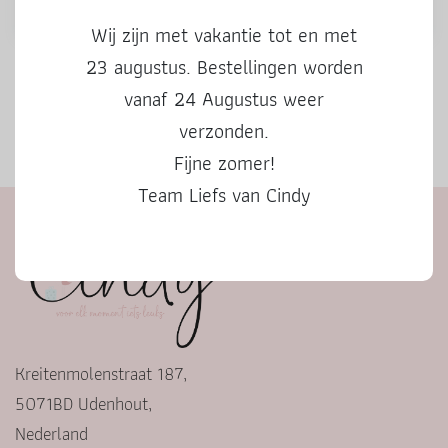
Wij zijn met vakantie tot en met
Stickers | Geniet van je
Gevuld vensterdoosje |
23 augustus. Bestellingen worden
pensioen | 3 stuks
Bloemetje voor jou | Snoep
vanaf 24 Augustus weer
verzonden.
0,50
4,95
Fijne zomer!
Team Liefs van Cindy
Kreitenmolenstraat 187,
5071BD Udenhout,
Nederland