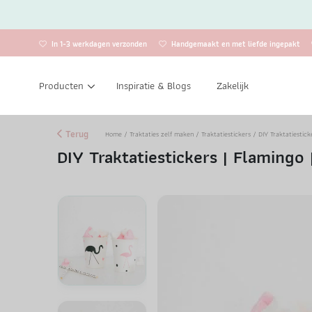
In 1-3 werkdagen verzonden
Handgemaakt en met liefde ingepakt
Producten
Inspiratie & Blogs
Zakelijk
Terug
Home
/
Traktaties zelf maken
/
Traktatiestickers
/ DIY Traktatiestick
DIY Traktatiestickers | Flamingo 