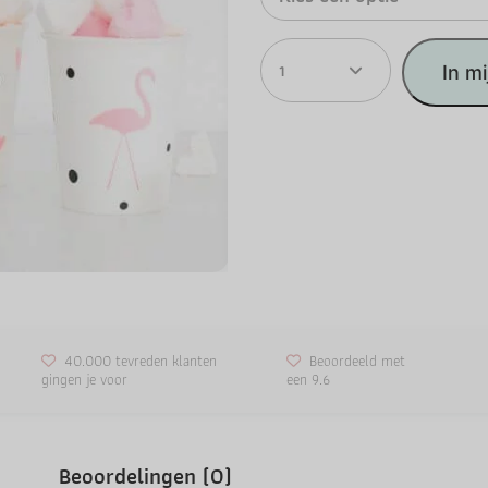
1
In m
40.000 tevreden klanten
Beoordeeld met
gingen je voor
een 9.6
Beoordelingen (0)