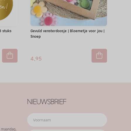
 3 stuks
Gevuld vensterdoosje | Bloemetje voor jou |
Snoep
4,95
NIEUWSBRIEF
p maandag,