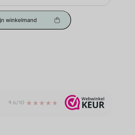
ijn winkelmand
9.6/10