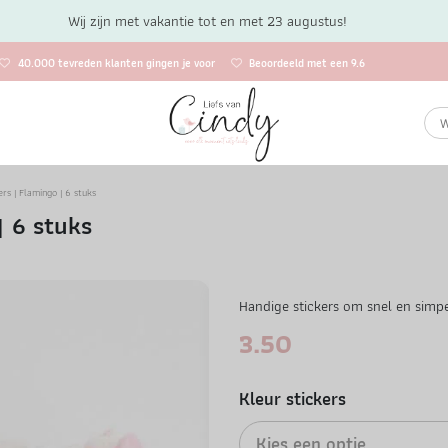
Wij zijn met vakantie tot en met 23 augustus!
40.000 tevreden klanten gingen je voor
Beoordeeld met een 9.6
ers | Flamingo | 6 stuks
| 6 stuks
Handige stickers om snel en simp
3.50
Kleur stickers
Kies een optie