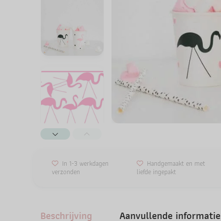
In 1-3 werkdagen
Handgemaakt en met
verzonden
liefde ingepakt
Beschrijving
Aanvullende informatie