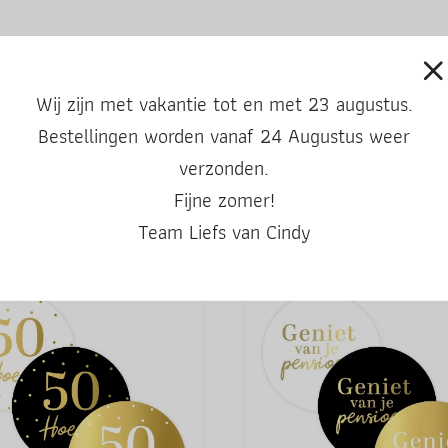
amingo’s.
 lekkers.
Wij zijn met vakantie tot en met 23 augustus.
x 3,2 cm.
ee verschillende flamingo’s op een vel, van elk 3 stuks. Ook leuk om kleure
Bestellingen worden vanaf 24 Augustus weer
verzonden.
Fijne zomer!
Ook leuke producten
Team Liefs van Cindy