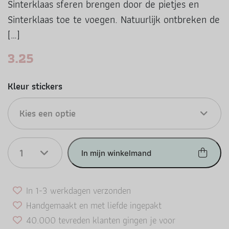
Sinterklaas sferen brengen door de pietjes en
Sinterklaas toe te voegen. Natuurlijk ontbreken de
[…]
3.25
Kleur stickers
Kies een optie
1
In mijn winkelmand
In 1-3 werkdagen verzonden
Handgemaakt en met liefde ingepakt
40.000 tevreden klanten gingen je voor