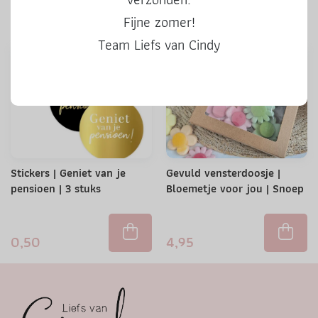
0,50
0,50
Fijne zomer!
Team Liefs van Cindy
Stickers | Geniet van je
Gevuld vensterdoosje |
pensioen | 3 stuks
Bloemetje voor jou | Snoep
0,50
4,95