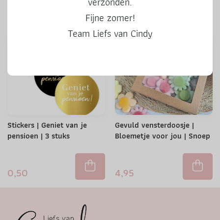
verzonden.
0,50
0,50
Fijne zomer!
Team Liefs van Cindy
Stickers | Geniet van je
Gevuld vensterdoosje |
pensioen | 3 stuks
Bloemetje voor jou | Snoep
0,50
4,95