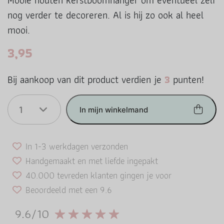
Mooie houten kerstboomhanger om eventueel zelf
nog verder te decoreren. Al is hij zo ook al heel
mooi.
3,95
Bij aankoop van dit product verdien je
3
punten!
1
In mijn winkelmand
In 1-3 werkdagen verzonden
Handgemaakt en met liefde ingepakt
40.000 tevreden klanten gingen je voor
Beoordeeld met een 9.6
9.6/10