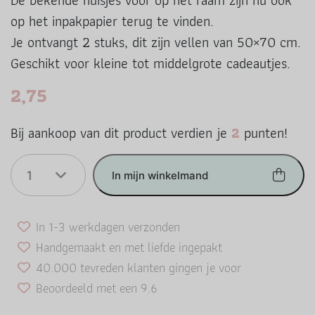
De bekende huisjes voor op het raam zijn nu ook
op het inpakpapier terug te vinden.
Je ontvangt 2 stuks, dit zijn vellen van 50×70 cm.
Geschikt voor kleine tot middelgrote cadeautjes.
2,75
Bij aankoop van dit product verdien je
2
punten!
1
In mijn winkelmand
In 1-3 werkdagen verzonden
Handgemaakt en met liefde ingepakt
40.000 tevreden klanten gingen je voor
Beoordeeld met een 9.6