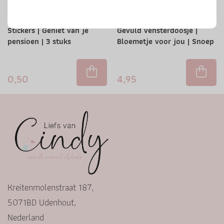
Stickers | Geniet van je
Gevuld vensterdoosje |
pensioen | 3 stuks
Bloemetje voor jou | Snoep
0,50
4,95
Kreitenmolenstraat 187,
5071BD Udenhout,
Nederland