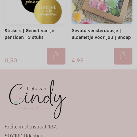
Stickers | Geniet van je
Gevuld vensterdoosje |
pensioen | 3 stuks
Bloemetje voor jou | Snoep
0,50
4,95
Kreitenmolenstraat 187,
5071BD Udenhout,