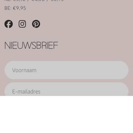
BE: €9,95
NIEUWSBRIEF
Verzend