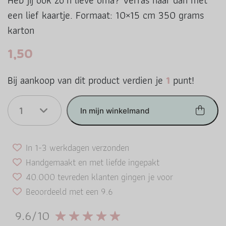
Heb jij ook zo’n lieve oma? Verras haar dan met
een lief kaartje. Formaat: 10×15 cm 350 grams
karton
1,50
Bij aankoop van dit product verdien je
1
punt!
1
In mijn winkelmand
In 1-3 werkdagen verzonden
Handgemaakt en met liefde ingepakt
40.000 tevreden klanten gingen je voor
Beoordeeld met een 9.6
9.6/10