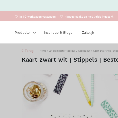
In 1-3 werkdagen verzonden
Handgemaakt en met liefde ingepakt
Producten
Inspiratie & Blogs
Zakelijk
Terug
Home
/
Juf en meester cadeaus
/
Cadeau juf
/ Kaart zwart wit | Stipp
Kaart zwart wit | Stippels | Best