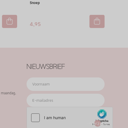
Snoep
4,95
NIEUWSBRIEF
p maandag,
Verzend