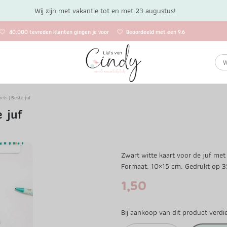
Wij zijn met vakantie tot en met 23 augustus!
40.000 tevreden klanten gingen je voor
Beoordeeld met een 9.6
els | Beste juf
e juf
Zwart witte kaart voor de juf met 
Formaat: 10×15 cm. Gedrukt op 3
1,50
Bij aankoop van dit product verdi