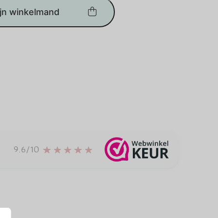
ijn winkelmand
9.6/10