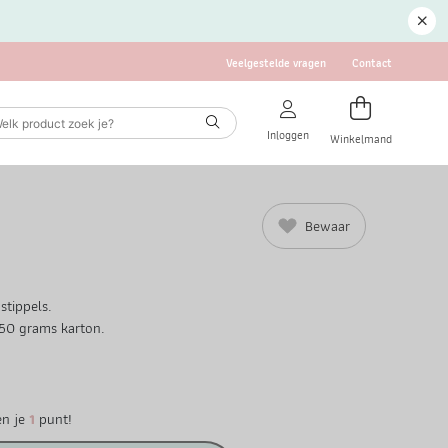
Veelgestelde vragen
Contact
Inloggen
Winkelmand
Bewaar
stippels.
50 grams karton.
en je
1
punt!