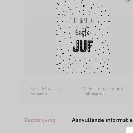
In 1-3 werkdagen
Handgemaakt en met
verzonden
liefde ingepakt
Beschrijving
Aanvullende informatie