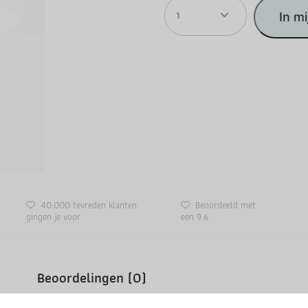
1
In m
40.000 tevreden klanten
Beoordeeld met
gingen je voor
een 9.6
Beoordelingen (0)