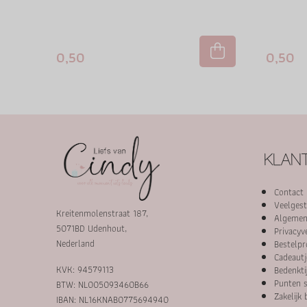
0,50
0,50
KLANT
Contact
Veelgest
Kreitenmolenstraat 187,
Algemen
5071BD Udenhout,
Privacyv
Nederland
Bestelpr
Cadeautj
KVK: 94579113
Bedenkti
Punten s
BTW: NL005093460B66
Zakelijk 
IBAN: NL16KNAB0775694940