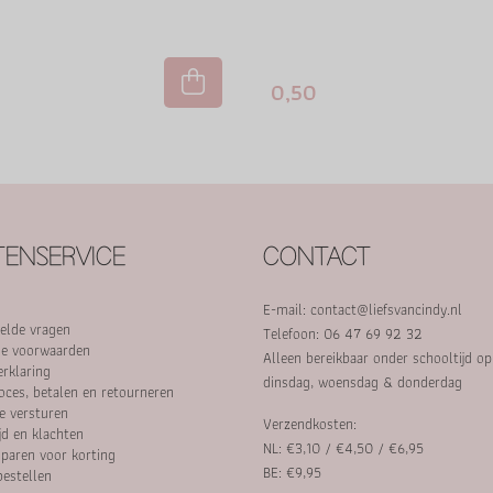
0,50
ENSERVICE
CONTACT
E-mail:
contact@liefsvancindy.nl
elde vragen
Telefoon: 06 47 69 92 32
e voorwaarden
Alleen bereikbaar onder schooltijd o
erklaring
dinsdag, woensdag & donderdag
oces, betalen en retourneren
e versturen
Verzendkosten:
jd en klachten
NL: €3,10 / €4,50 / €6,95
paren voor korting
BE: €9,95
bestellen