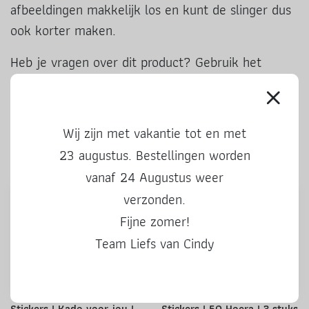
afbeeldingen makkelijk los en kunt de slinger dus
ook korter maken.
Heb je vragen over dit product? Gebruik het
contactformulier om je vraag snel te versturen.
Ook leuke producten
Wij zijn met vakantie tot en met
23 augustus. Bestellingen worden
vanaf 24 Augustus weer
verzonden.
Fijne zomer!
Team Liefs van Cindy
Stickers | Kado voor jou |
Stickers | 50 Hoera | 3 stuks