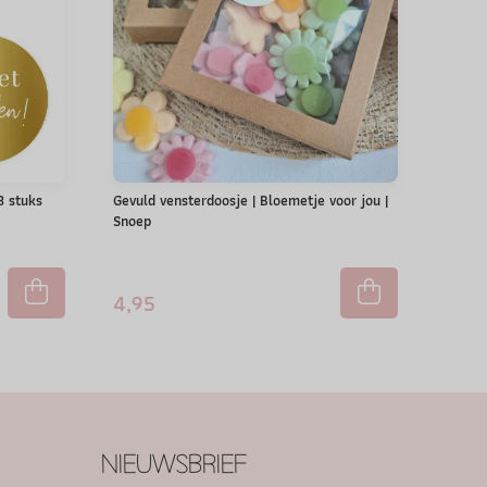
 3 stuks
Gevuld vensterdoosje | Bloemetje voor jou |
Snoep
4,95
NIEUWSBRIEF