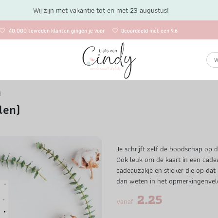
Wij zijn met vakantie tot en met 23 augustus!
40.000 tevreden klanten gingen je voor
Beoordeeld met een 9.6
)
len)
Je schrijft zelf de boodschap op d
Ook leuk om de kaart in een cadea
cadeauzakje en sticker die op dat
dan weten in het opmerkingenveld
2.25
Vanaf