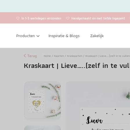
In 1-3 werkdagen verzonden
Handgemaakt en met liefde ingepakt
Producten
Inspiratie & Blogs
Zakelijk
Terug
Home
/
Kaarten
/
Kraskaarten
/ Kraskaart | Lieve…..(zelf in te vullen
Kraskaart | Lieve…..(zelf in te vul