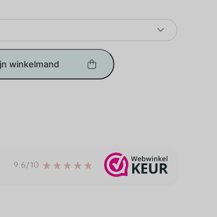
ijn winkelmand
9.6/10