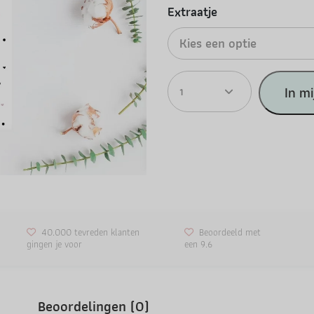
Extraatje
Kies een optie
1
In m
40.000 tevreden klanten
Beoordeeld met
gingen je voor
een 9.6
Beoordelingen (0)