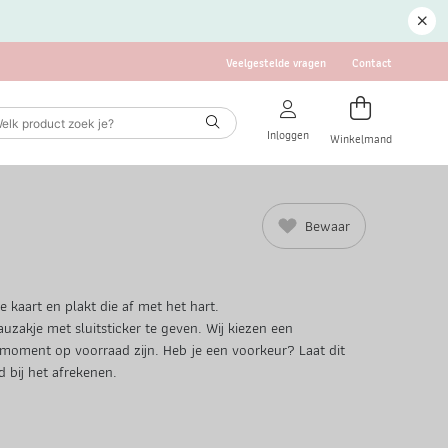
Veelgestelde vragen
Contact
Inloggen
Winkelmand
Bewaar
e kaart en plakt die af met het hart.
uzakje met sluitsticker te geven. Wij kiezen een
 moment op voorraad zijn. Heb je een voorkeur? Laat dit
 bij het afrekenen.