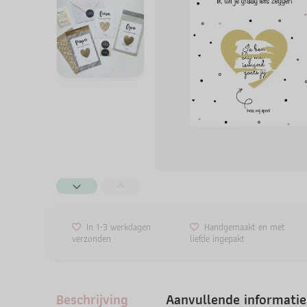
In 1-3 werkdagen
Handgemaakt en met
verzonden
liefde ingepakt
Beschrijving
Aanvullende informatie