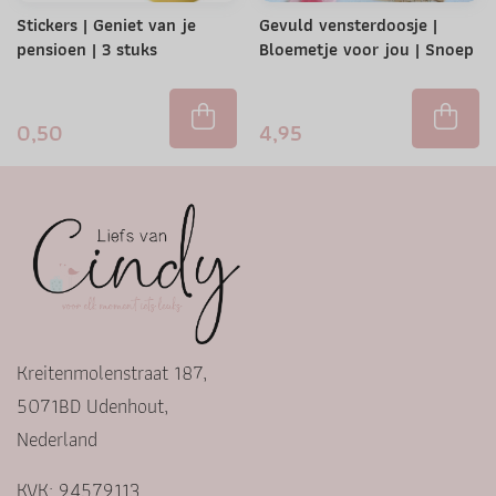
Stickers | Geniet van je
Gevuld vensterdoosje |
pensioen | 3 stuks
Bloemetje voor jou | Snoep
0,50
4,95
Kreitenmolenstraat 187,
5071BD Udenhout,
Nederland
KVK: 94579113