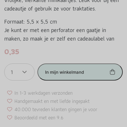
Vrolijke, vierkante minikaartjes. Leuk voor bij een
cadeautje of gebruik ze voor traktaties.
Formaat: 5,5 x 5,5 cm
Je kunt er met een perforator een gaatje in
maken, zo maak je er zelf een cadeaulabel van
0,35
1
In mijn winkelmand
In 1-3 werkdagen verzonden
Handgemaakt en met liefde ingepakt
40.000 tevreden klanten gingen je voor
Beoordeeld met een 9.6