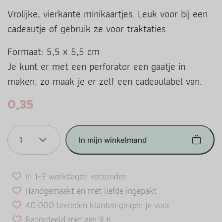
Vrolijke, vierkante minikaartjes. Leuk voor bij een
cadeautje of gebruik ze voor traktaties.
Formaat: 5,5 x 5,5 cm
Je kunt er met een perforator een gaatje in
maken, zo maak je er zelf een cadeaulabel van.
0,35
1
In mijn winkelmand
In 1-3 werkdagen verzonden
Handgemaakt en met liefde ingepakt
40.000 tevreden klanten gingen je voor
Beoordeeld met een 9.6