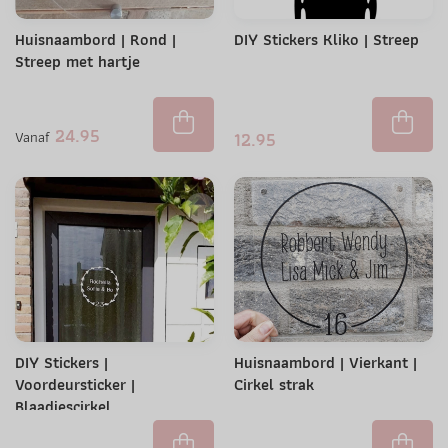
Huisnaambord | Rond |
DIY Stickers Kliko | Streep
Streep met hartje
24.95
Vanaf
12.95
DIY Stickers |
Huisnaambord | Vierkant |
Voordeursticker |
Cirkel strak
Blaadjescirkel