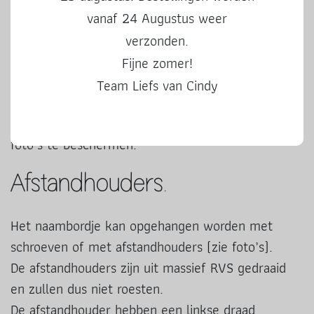
De bordjes zijn in 3 kleuren verkrijgbaar; zwart,
vanaf 24 Augustus weer
wit, transparant.
verzonden.
De opdruk wordt gemaakt met vinyl en kan in het
Fijne zomer!
wit of zwart. Dit vinyl is speciaal voor buiten.
Team Liefs van Cindy
De vogeltjes die je op sommige foto’s ziet, horen
niet op het bordje. Dit is een watermerk om mijn
foto’s te beschermen.
Afstandhouders.
Het naambordje kan opgehangen worden met
schroeven of met afstandhouders (zie foto’s).
De afstandhouders zijn uit massief RVS gedraaid
en zullen dus niet roesten.
De afstandhouder hebben een linkse draad