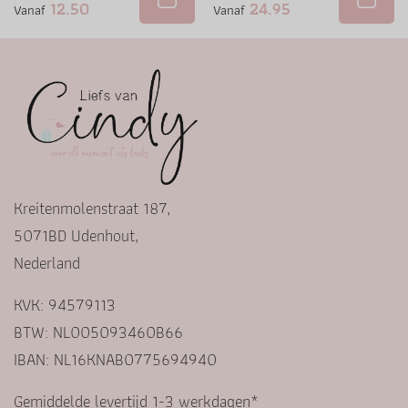
12.50
24.95
Vanaf
Vanaf
Kreitenmolenstraat 187,
5071BD Udenhout,
Nederland
KVK: 94579113
BTW: NL005093460B66
IBAN: NL16KNAB0775694940
Gemiddelde levertijd 1-3 werkdagen*