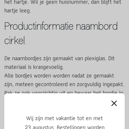
het hartje. Wil je geen huisnummer, dan blijft het
hartje leeg.
Productinformatie naambord
cirkel.
De naambordjes zijn gemaakt van plexiglas. Dit
materiaal is krasgevoelig.
Alle bordjes worden worden nadat ze gemaakt
zijn, meteen gecontroleerd en zorgvuldig ingepakt.
Pak ze ook voorzichtig uit en bewaar het bordje in
de beschermfolie tot je hem ophangt. Zo blijft het
bordje mooi.
Wij zijn met vakantie tot en met
Ze zijn 3 mm dik en het formaat is 20 x 20 cm.
23 augustus. Bestellingen worden